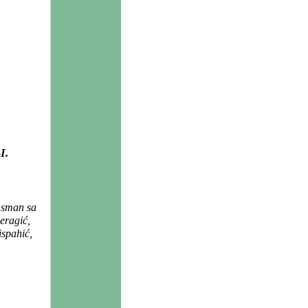
I.
 Osman sa
eragić,
ispahić,