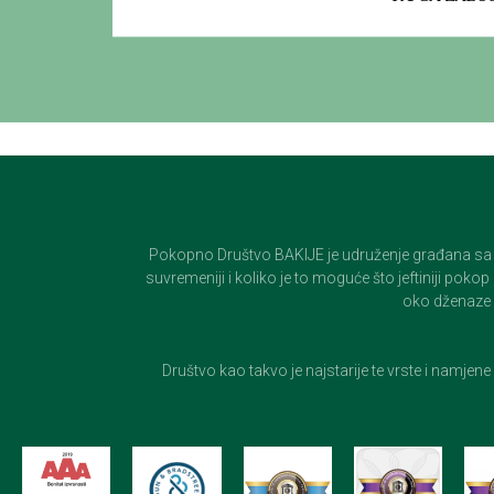
Pokopno Društvo BAKIJE je udruženje građana sa 100-
suvremeniji i koliko je to moguće što jeftiniji pok
oko dženaze i
Društvo kao takvo je najstarije te vrste i namjen