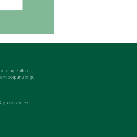
jniji, kulturniji,
i tom potpunu brigu
23. g. osnivanjem