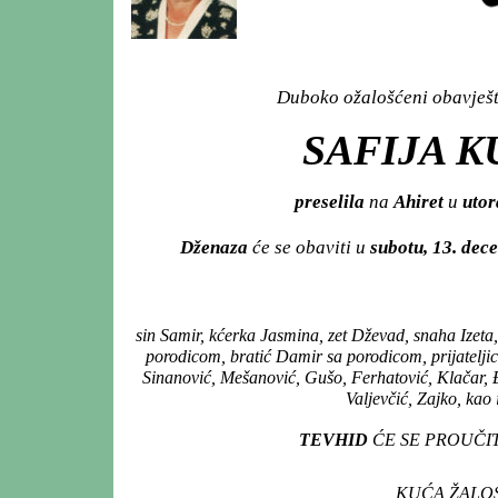
Duboko ožalošćeni obavješta
SAFIJA K
preselila
na
Ahiret
u
utor
Dženaza
će se obaviti u
subotu, 13. de
sin Samir, kćerka Jasmina, zet Dževad, snaha Izeta
porodicom, bratić Damir sa porodicom, prijatelji
Sinanović, Mešanović, Gušo, Ferhatović, Klačar, 
Valjevčić, Zajko, kao 
TEVHID
ĆE SE PROUČIT
KUĆA ŽALOST