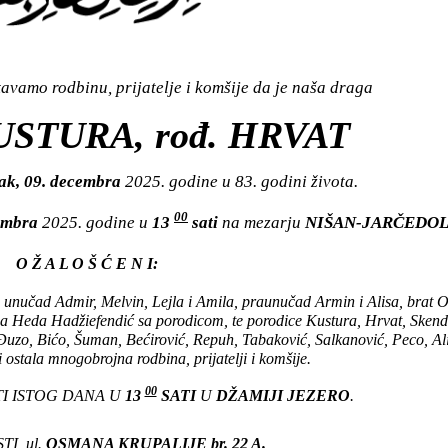
vamo rodbinu, prijatelje i komšije da je naša draga
USTURA, rođ. HRVAT
ak, 09. decembra
2025. godine u 83. godini života.
00
cembra
2025. godine u
13
sati
na mezarju
NIŠAN-JARČEDOL
O Ž A L O Š Ć E N I:
, unučad Admir, Melvin, Lejla i Amila, praunučad Armin i Alisa, brat
ca Heda Hadžiefendić sa porodicom, te porodice Kustura, Hrvat, Skend
Đuzo, Bićo, Šuman, Bećirović, Repuh, Tabaković, Salkanović, Peco, Al
i ostala mnogobrojna rodbina, prijatelji i komšije.
00
I ISTOG DANA U
13
SATI
U
DŽAMIJI JEZERO
.
I, ul.
OSMANA KRUPALIJE br. 22 A.