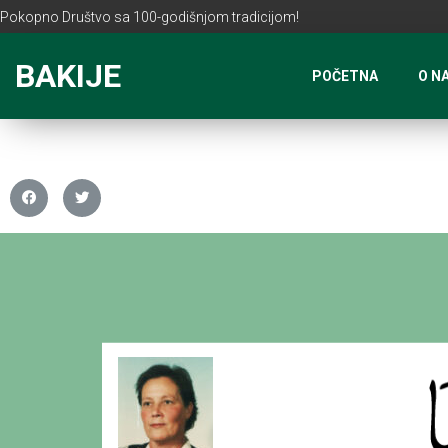
Pokopno Društvo sa 100-godišnjom tradicijom!
BAKIJE
POČETNA
O N