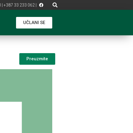
 | +387 33 233 062 |
UČLANI SE
Preuzmite