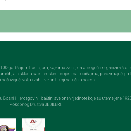
godišnjom tradicijom, koje ima za cilj da omogući i organizira što pristo
op umrlih, a u skladu sa islamskim propisima i običajima, preuzimajući pr
 poštivajući volju i zahtjeve onih koji naručuju pokop.
e u Bosni i Hercegovini i baštini sve one vrijednote koje su utemeljene 19
Pokopnog Društva JEDILERI.