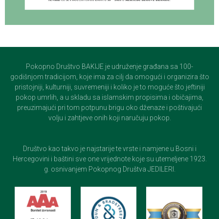
Pokopno Društvo BAKIJE je udruženje građana sa 100-
godišnjom tradicijom, koje ima za cilj da omogući i organizira što
pristojniji, kulturniji, suvremeniji i koliko je to moguće što jeftiniji
pokop umrlih, a u skladu sa islamskim propisima i običajima,
preuzimajući pri tom potpunu brigu oko dženaze i poštivajući
volju i zahtjeve onih koji naručuju pokop.
Društvo kao takvo je najstarije te vrste i namjene u Bosni i
Hercegovini i baštini sve one vrijednote koje su utemeljene 1923.
g. osnivanjem Pokopnog Društva JEDILERI.