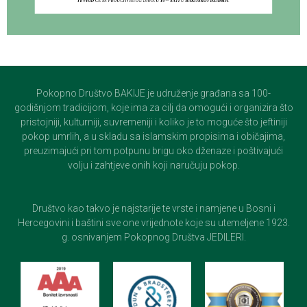
Pokopno Društvo BAKIJE je udruženje građana sa 100-
godišnjom tradicijom, koje ima za cilj da omogući i organizira što
pristojniji, kulturniji, suvremeniji i koliko je to moguće što jeftiniji
pokop umrlih, a u skladu sa islamskim propisima i običajima,
preuzimajući pri tom potpunu brigu oko dženaze i poštivajući
volju i zahtjeve onih koji naručuju pokop.
Društvo kao takvo je najstarije te vrste i namjene u Bosni i
Hercegovini i baštini sve one vrijednote koje su utemeljene 1923.
g. osnivanjem Pokopnog Društva JEDILERI.