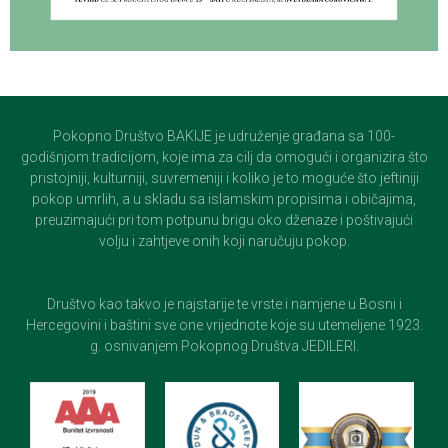
Pokopno Društvo BAKIJE je udruženje građana sa 100-
godišnjom tradicijom, koje ima za cilj da omogući i organizira što
pristojniji, kulturniji, suvremeniji i koliko je to moguće što jeftiniji
pokop umrlih, a u skladu sa islamskim propisima i običajima,
preuzimajući pri tom potpunu brigu oko dženaze i poštivajući
volju i zahtjeve onih koji naručuju pokop.
Društvo kao takvo je najstarije te vrste i namjene u Bosni i
Hercegovini i baštini sve one vrijednote koje su utemeljene 1923.
g. osnivanjem Pokopnog Društva JEDILERI.