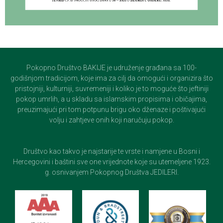
Pokopno Društvo BAKIJE je udruženje građana sa 100-
godišnjom tradicijom, koje ima za cilj da omogući i organizira što
pristojniji, kulturniji, suvremeniji i koliko je to moguće što jeftiniji
pokop umrlih, a u skladu sa islamskim propisima i običajima,
preuzimajući pri tom potpunu brigu oko dženaze i poštivajući
volju i zahtjeve onih koji naručuju pokop.
Društvo kao takvo je najstarije te vrste i namjene u Bosni i
Hercegovini i baštini sve one vrijednote koje su utemeljene 1923.
g. osnivanjem Pokopnog Društva JEDILERI.