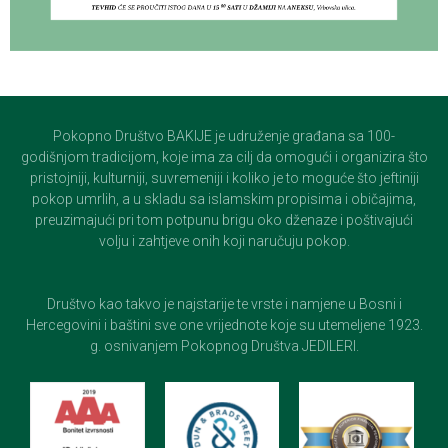
Pokopno Društvo BAKIJE je udruženje građana sa 100-
godišnjom tradicijom, koje ima za cilj da omogući i organizira što
pristojniji, kulturniji, suvremeniji i koliko je to moguće što jeftiniji
pokop umrlih, a u skladu sa islamskim propisima i običajima,
preuzimajući pri tom potpunu brigu oko dženaze i poštivajući
volju i zahtjeve onih koji naručuju pokop.
Društvo kao takvo je najstarije te vrste i namjene u Bosni i
Hercegovini i baštini sve one vrijednote koje su utemeljene 1923.
g. osnivanjem Pokopnog Društva JEDILERI.