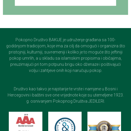
Pokopno Društvo BAKIJE je udruženje građana sa 100-
godišnjom tradicijom, koje ima za cilj da omogući i organizira što
pristojniji, kulturniji, suvremeniji i koliko je to moguće što jeftiniji
pokop umrlih, a u skladu sa islamskim propisima i običajima,
preuzimajući pri tom potpunu brigu oko dženaze i poštivajući
volju i zahtjeve onih koji naručuju pokop.
Društvo kao takvo je najstarije te vrste i namjene u Bosni i
Hercegovini i baštini sve one vrijednote koje su utemeljene 1923.
g. osnivanjem Pokopnog Društva JEDILERI.