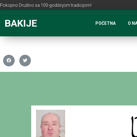
Pokopno Društvo sa 100-godišnjom tradicijom!
BAKIJE
POČETNA
O N