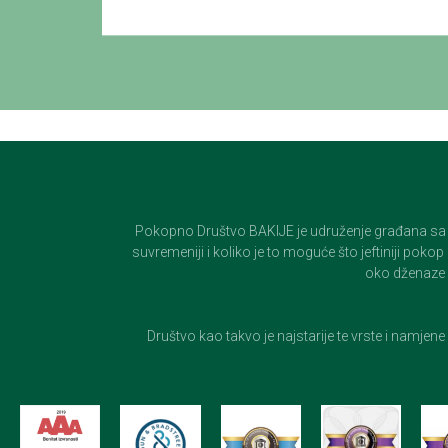
Pokopno Društvo BAKIJE je udruženje građana sa 100-
suvremeniji i koliko je to moguće što jeftiniji pok
oko dženaze i
Društvo kao takvo je najstarije te vrste i namjen