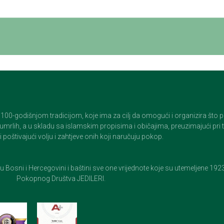
godišnjom tradicijom, koje ima za cilj da omogući i organizira što pristo
op umrlih, a u skladu sa islamskim propisima i običajima, preuzimajući pr
 poštivajući volju i zahtjeve onih koji naručuju pokop.
e u Bosni i Hercegovini i baštini sve one vrijednote koje su utemeljene 19
Pokopnog Društva JEDILERI.