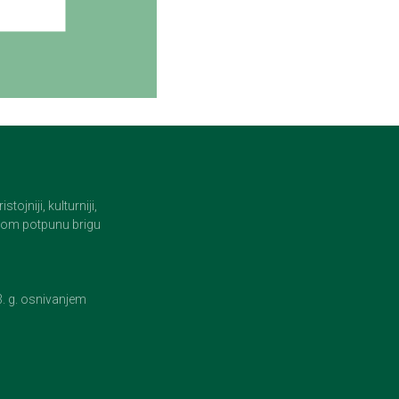
jniji, kulturniji,
i tom potpunu brigu
23. g. osnivanjem