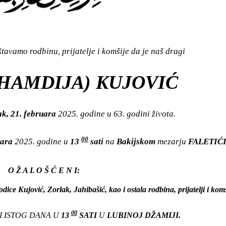
avamo rodbinu, prijatelje i komšije da je naš dragi
HAMDIJA) KUJOVIĆ
k, 21. februara
2025. godine u 63. godini života.
00
uara
2025. godine u
13
sati
na
Bakijskom
mezarju
FALETIĆI
O Ž A L O Š Ć E N I:
dice Kujović, Zorlak, Jahibašić, kao i ostala rodbina, prijatelji i komš
00
I ISTOG DANA U
13
SATI
U
LUBINOJ DŽAMIJI.