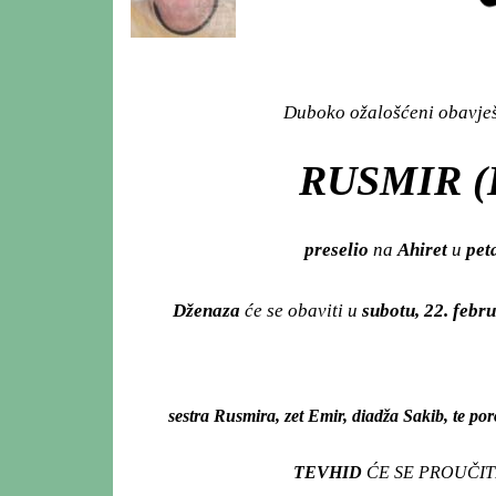
Duboko ožalošćeni obavješt
RUSMIR (
preselio
na
Ahiret
u
peta
Dženaza
će se obaviti u
subotu, 22. febr
sestra Rusmira, zet Emir, diadža Sakib, te poro
TEVHID
ĆE SE PROUČIT