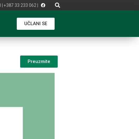
 | +387 33 233 062 |
UČLANI SE
Preuzmite