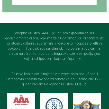
Pokopno Društvo BAKIJE je udruženje građana sa 100-
godišnjom tradicijom, koje ima za cilj da omogući i organizira što
pristojniji, kulturniji, suvremeniji i koliko je to moguće što jeftiniji
pokop umrlih, a u skladu sa islamskim propisima i običajima,
preuzimajući pri tom potpunu brigu oko dženaze i poštivajući
volju i zahtjeve onih koji naručuju pokop.
Društvo kao takvo je najstarije te vrste i namjene u Bosni i
Hercegovini i baštini sve one vrijednote koje su utemeljene 1923.
g. osnivanjem Pokopnog Društva JEDILERI.