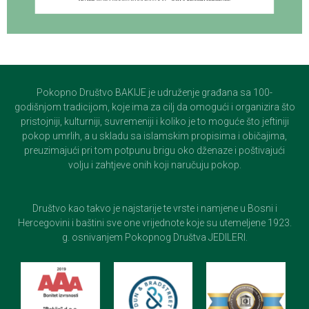
Pokopno Društvo BAKIJE je udruženje građana sa 100-
godišnjom tradicijom, koje ima za cilj da omogući i organizira što
pristojniji, kulturniji, suvremeniji i koliko je to moguće što jeftiniji
pokop umrlih, a u skladu sa islamskim propisima i običajima,
preuzimajući pri tom potpunu brigu oko dženaze i poštivajući
volju i zahtjeve onih koji naručuju pokop.
Društvo kao takvo je najstarije te vrste i namjene u Bosni i
Hercegovini i baštini sve one vrijednote koje su utemeljene 1923.
g. osnivanjem Pokopnog Društva JEDILERI.