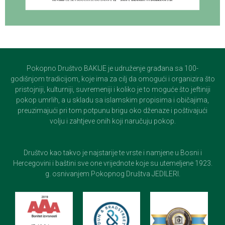
Pokopno Društvo BAKIJE je udruženje građana sa 100-
godišnjom tradicijom, koje ima za cilj da omogući i organizira što
pristojniji, kulturniji, suvremeniji i koliko je to moguće što jeftiniji
pokop umrlih, a u skladu sa islamskim propisima i običajima,
preuzimajući pri tom potpunu brigu oko dženaze i poštivajući
volju i zahtjeve onih koji naručuju pokop.
Društvo kao takvo je najstarije te vrste i namjene u Bosni i
Hercegovini i baštini sve one vrijednote koje su utemeljene 1923.
g. osnivanjem Pokopnog Društva JEDILERI.