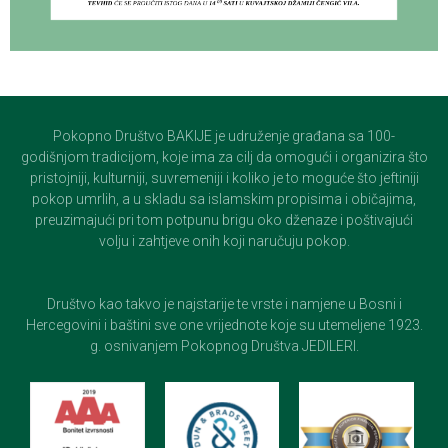
Pokopno Društvo BAKIJE je udruženje građana sa 100-
godišnjom tradicijom, koje ima za cilj da omogući i organizira što
pristojniji, kulturniji, suvremeniji i koliko je to moguće što jeftiniji
pokop umrlih, a u skladu sa islamskim propisima i običajima,
preuzimajući pri tom potpunu brigu oko dženaze i poštivajući
volju i zahtjeve onih koji naručuju pokop.
Društvo kao takvo je najstarije te vrste i namjene u Bosni i
Hercegovini i baštini sve one vrijednote koje su utemeljene 1923.
g. osnivanjem Pokopnog Društva JEDILERI.