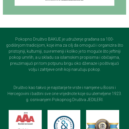
Pokopno Društvo BAKIJE je udruženje građana sa 100-
godišnjom tradicijom, koje ima za cilj da omogući i organizira što
pristojniji, kulturniji, suvremeniji i koliko je to moguće što jeftiniji
pokop umrlih, a u skladu sa islamskim propisima i običajima,
preuzimajući pri tom potpunu brigu oko dženaze i poštivajući
volju i zahtjeve onih koji naručuju pokop.
Društvo kao takvo je najstarije te vrste i namjene u Bosni i
Hercegovini i baštini sve one vrijednote koje su utemeljene 1923.
g. osnivanjem Pokopnog Društva JEDILERI.