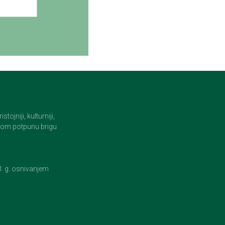
jniji, kulturniji,
i tom potpunu brigu
23. g. osnivanjem