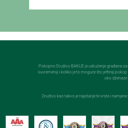
Pokopno Društvo BAKIJE je udruženje građana sa 100-
suvremeniji i koliko je to moguće što jeftiniji pok
oko dženaze i
Društvo kao takvo je najstarije te vrste i namjen