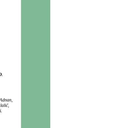
O
.
 Adnan,
lalić,
i.