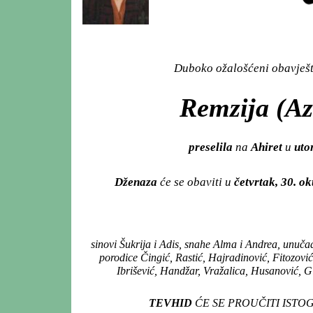
Duboko ožalošćeni obavješta
Remzija (Az
preselila
na
Ahiret
u
utor
Dženaza
će se obaviti u
četvrtak, 30. o
sinovi Šukrija i Adis, snahe Alma i Andrea, unuč
porodice Čingić, Rastić, Hajradinović, Fitozovi
Ibrišević, Handžar, Vražalica, Husanović, Gi
TEVHID
ĆE SE PROUČITI ISTO