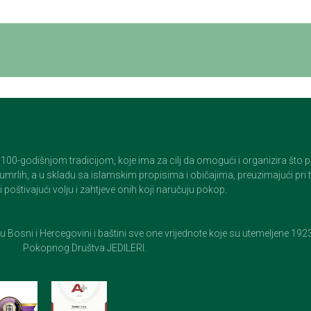
godišnjom tradicijom, koje ima za cilj da omogući i organizira što pristo
op umrlih, a u skladu sa islamskim propisima i običajima, preuzimajući pr
 poštivajući volju i zahtjeve onih koji naručuju pokop.
e u Bosni i Hercegovini i baštini sve one vrijednote koje su utemeljene 19
Pokopnog Društva JEDILERI.