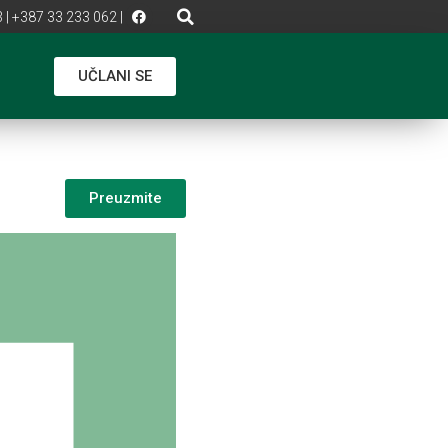
 | +387 33 233 062 |
UČLANI SE
Preuzmite