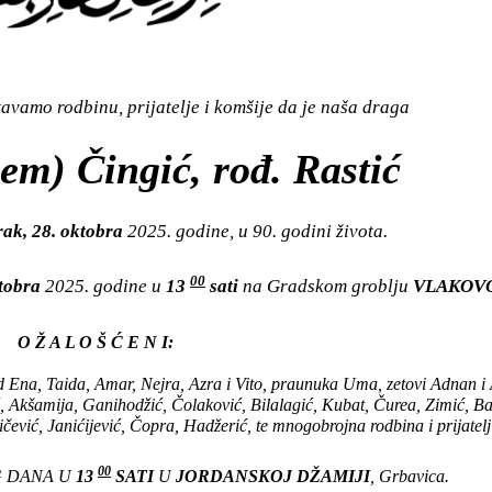
vamo rodbinu, prijatelje i komšije da je naša draga
em) Čingić, rođ. Rastić
ak, 28. oktobra
2025. godine, u 90. godini života.
00
ktobra
2025. godine u
13
sati
na Gradskom groblju
VLAKOV
O Ž A L O Š Ć E N I:
ad Ena, Taida, Amar, Nejra, Azra i Vito, praunuka Uma, zetovi Adnan i
ć, Akšamija, Ganihodžić, Čolaković, Bilalagić, Kubat, Čurea, Zimić, Ba
čević, Janićijević, Čopra, Hadžerić, te mnogobrojna rodbina i prijatelj
00
G DANA U
13
SATI
U
JORDANSKOJ DŽAMIJI
, Grbavica.