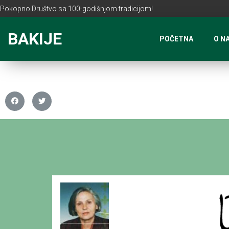
Pokopno Društvo sa 100-godišnjom tradicijom!
BAKIJE
POČETNA
O N