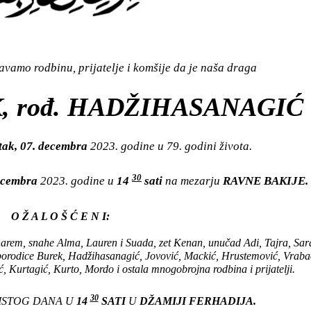
vamo rodbinu, prijatelje i komšije da je naša draga
 rođ. HADŽIHASANAGIĆ
tak, 07. decembra
2023. godine u 79. godini života.
30
decembra
2023. godine u
14
sati
na mezarju
RAVNE BAKIJE.
O Ž A L O Š Ć E N I:
harem, snahe Alma, Lauren i Suada, zet Kenan, unučad Adi, Tajra, Sara
e porodice Burek, Hadžihasanagić, Jovović, Mackić, Hrustemović, Vrabac
ć, Kurtagić, Kurto, Mordo i ostala mnogobrojna rodbina i prijatelji.
30
 ISTOG DANA U
14
SATI
U
DŽAMIJI FERHADIJA.