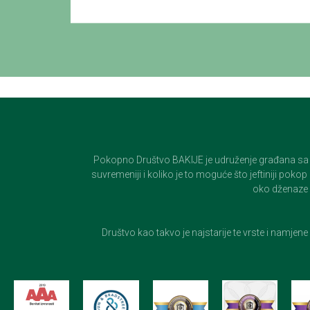
Pokopno Društvo BAKIJE je udruženje građana sa 100-
suvremeniji i koliko je to moguće što jeftiniji pok
oko dženaze i
Društvo kao takvo je najstarije te vrste i namjen