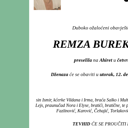
Duboko ožaloćeni obavješta
REMZA BUREK,
preselila
na
Ahiret
u
četvr
Dženaza
će se obaviti u
utorak, 12. 
sin Ismir, kćerke Vildana i Irma, braća Salko i Mu
Lejs, praunučad Nora i Elyse, bratići, bratične, t
Fazlinović, Karović, Čehajić, Torlakovi
TEVHID
ĆE SE PROUČITI