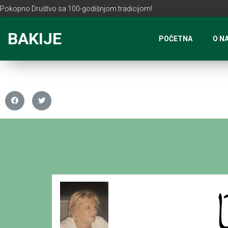
Pokopno Društvo sa 100-godišnjom tradicijom!
BAKIJE
POČETNA
O N