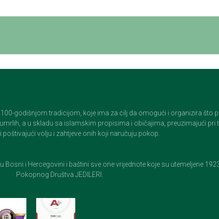
godišnjom tradicijom, koje ima za cilj da omogući i organizira što pristo
op umrlih, a u skladu sa islamskim propisima i običajima, preuzimajući pr
 poštivajući volju i zahtjeve onih koji naručuju pokop.
e u Bosni i Hercegovini i baštini sve one vrijednote koje su utemeljene 19
Pokopnog Društva JEDILERI.