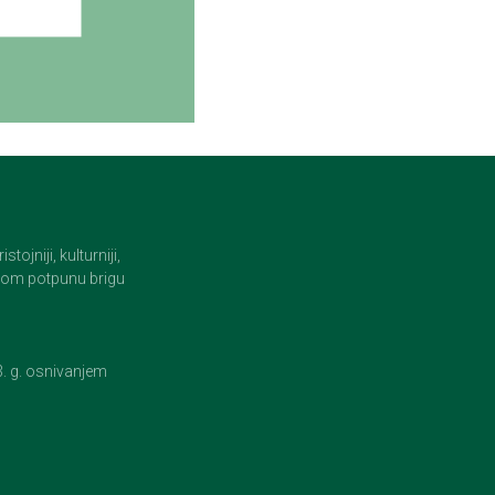
jniji, kulturniji,
i tom potpunu brigu
23. g. osnivanjem