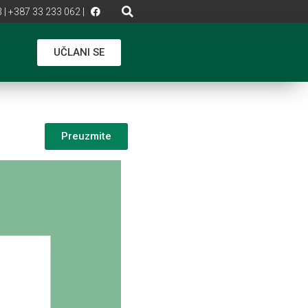
 | +387 33 233 062 |
UČLANI SE
Preuzmite