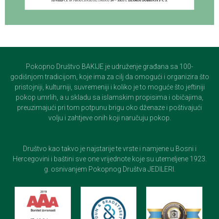
Pokopno Društvo BAKIJE je udruženje građana sa 100-
godišnjom tradicijom, koje ima za cilj da omogući i organizira što
pristojniji, kulturniji, suvremeniji i koliko je to moguće što jeftiniji
pokop umrlih, a u skladu sa islamskim propisima i običajima,
preuzimajući pri tom potpunu brigu oko dženaze i poštivajući
volju i zahtjeve onih koji naručuju pokop.
Društvo kao takvo je najstarije te vrste i namjene u Bosni i
Hercegovini i baštini sve one vrijednote koje su utemeljene 1923.
g. osnivanjem Pokopnog Društva JEDILERI.