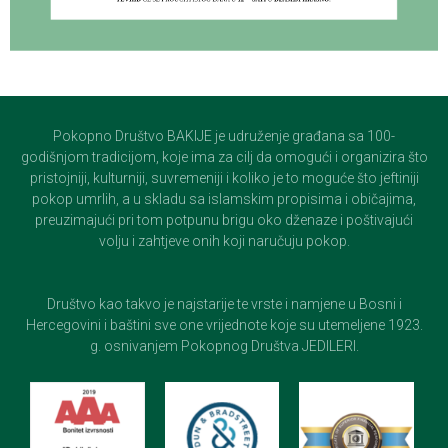
Pokopno Društvo BAKIJE je udruženje građana sa 100-
godišnjom tradicijom, koje ima za cilj da omogući i organizira što
pristojniji, kulturniji, suvremeniji i koliko je to moguće što jeftiniji
pokop umrlih, a u skladu sa islamskim propisima i običajima,
preuzimajući pri tom potpunu brigu oko dženaze i poštivajući
volju i zahtjeve onih koji naručuju pokop.
Društvo kao takvo je najstarije te vrste i namjene u Bosni i
Hercegovini i baštini sve one vrijednote koje su utemeljene 1923.
g. osnivanjem Pokopnog Društva JEDILERI.