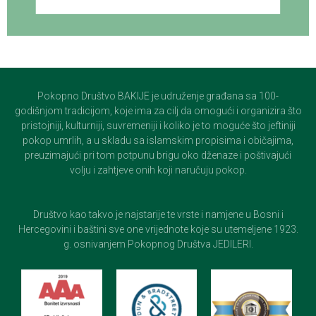
Pokopno Društvo BAKIJE je udruženje građana sa 100-
godišnjom tradicijom, koje ima za cilj da omogući i organizira što
pristojniji, kulturniji, suvremeniji i koliko je to moguće što jeftiniji
pokop umrlih, a u skladu sa islamskim propisima i običajima,
preuzimajući pri tom potpunu brigu oko dženaze i poštivajući
volju i zahtjeve onih koji naručuju pokop.
Društvo kao takvo je najstarije te vrste i namjene u Bosni i
Hercegovini i baštini sve one vrijednote koje su utemeljene 1923.
g. osnivanjem Pokopnog Društva JEDILERI.