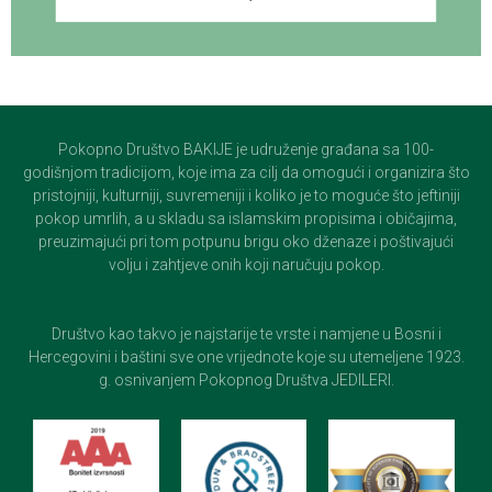
Pokopno Društvo BAKIJE je udruženje građana sa 100-
godišnjom tradicijom, koje ima za cilj da omogući i organizira što
pristojniji, kulturniji, suvremeniji i koliko je to moguće što jeftiniji
pokop umrlih, a u skladu sa islamskim propisima i običajima,
preuzimajući pri tom potpunu brigu oko dženaze i poštivajući
volju i zahtjeve onih koji naručuju pokop.
Društvo kao takvo je najstarije te vrste i namjene u Bosni i
Hercegovini i baštini sve one vrijednote koje su utemeljene 1923.
g. osnivanjem Pokopnog Društva JEDILERI.