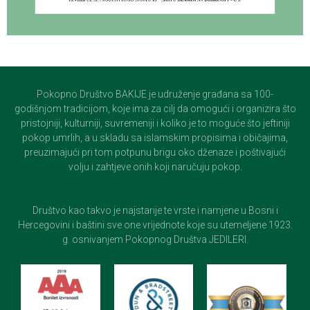
Pokopno Društvo BAKIJE je udruženje građana sa 100-
godišnjom tradicijom, koje ima za cilj da omogući i organizira što
pristojniji, kulturniji, suvremeniji i koliko je to moguće što jeftiniji
pokop umrlih, a u skladu sa islamskim propisima i običajima,
preuzimajući pri tom potpunu brigu oko dženaze i poštivajući
volju i zahtjeve onih koji naručuju pokop.
Društvo kao takvo je najstarije te vrste i namjene u Bosni i
Hercegovini i baštini sve one vrijednote koje su utemeljene 1923.
g. osnivanjem Pokopnog Društva JEDILERI.