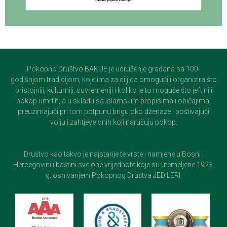
Pokopno Društvo BAKIJE je udruženje građana sa 100-
godišnjom tradicijom, koje ima za cilj da omogući i organizira što
pristojniji, kulturniji, suvremeniji i koliko je to moguće što jeftiniji
pokop umrlih, a u skladu sa islamskim propisima i običajima,
preuzimajući pri tom potpunu brigu oko dženaze i poštivajući
volju i zahtjeve onih koji naručuju pokop.
Društvo kao takvo je najstarije te vrste i namjene u Bosni i
Hercegovini i baštini sve one vrijednote koje su utemeljene 1923.
g. osnivanjem Pokopnog Društva JEDILERI.