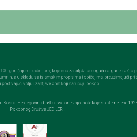
godišnjom tradicijom, koje ima za cilj da omogući i organizira što pristo
op umrlih, a u skladu sa islamskim propisima i običajima, preuzimajući pr
 poštivajući volju i zahtjeve onih koji naručuju pokop.
e u Bosni i Hercegovini i baštini sve one vrijednote koje su utemeljene 19
Pokopnog Društva JEDILERI.