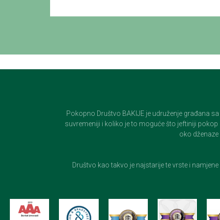
Pokopno Društvo BAKIJE je udruženje građana sa 100-
suvremeniji i koliko je to moguće što jeftiniji pok
oko dženaze i
Društvo kao takvo je najstarije te vrste i namjen