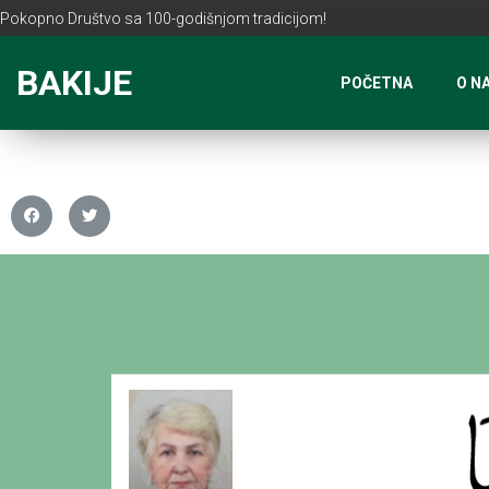
Pokopno Društvo sa 100-godišnjom tradicijom!
BAKIJE
POČETNA
O N