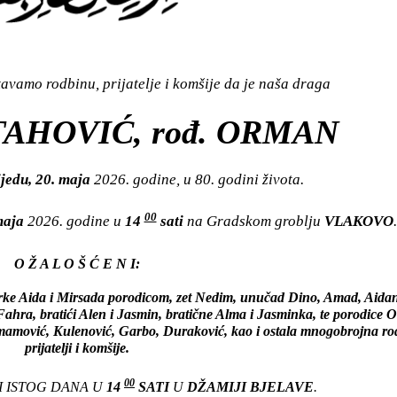
vamo rodbinu, prijatelje i komšije da je naša draga
TAHOVIĆ, rođ. ORMAN
ijedu, 20. maja
2026. godine, u 80. godini života.
00
 maja
2026. godine u
14
sati
na Gradskom groblju
VLAKOVO
.
O Ž A L O Š Ć E N I:
rke Aida i Mirsada porodicom, zet Nedim, unučad Dino, Amad, Aida
 Fahra, bratići Alen i Jasmin, bratične Alma i Jasminka, te porodice 
 Imamović, Kulenović, Garbo, Duraković, kao i ostala mnogobrojna ro
prijatelji i komšije.
00
I ISTOG DANA U
14
SATI
U
DŽAMIJI BJELAVE
.