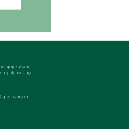
jniji, kulturniji,
i tom potpunu brigu
23. g. osnivanjem