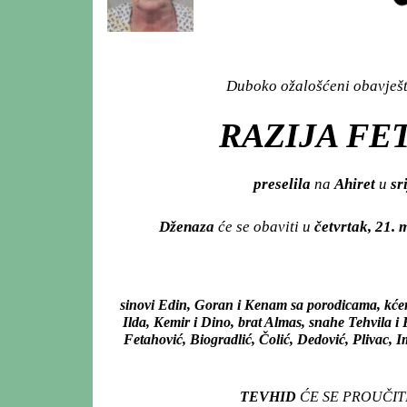
Duboko ožalošćeni obavješta
RAZIJA FE
preselila
na
Ahiret
u
sr
Dženaza
će se obaviti u
četvrtak, 21.
sinovi Edin, Goran i Kenam sa porodicama, kće
Ilda, Kemir i Dino, brat Almas, snahe Tehvila i
Fetahović, Biogradlić, Čolić, Dedović, Plivac,
TEVHID
ĆE SE PROUČIT