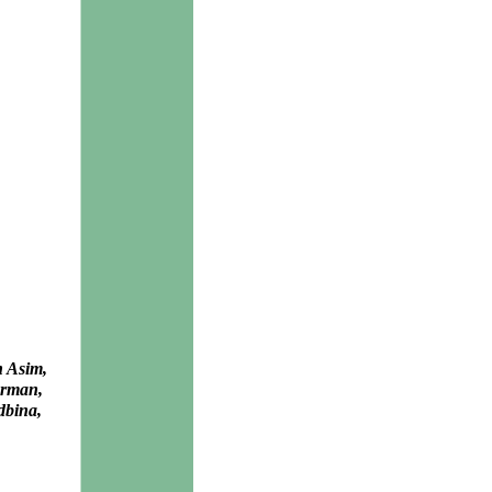
n Asim,
Orman,
dbina,