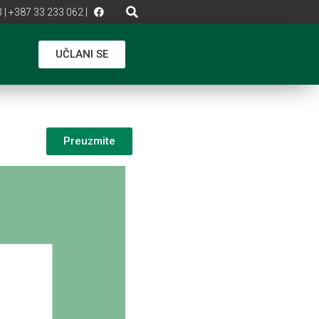
 | +387 33 233 062 |
UČLANI SE
Preuzmite