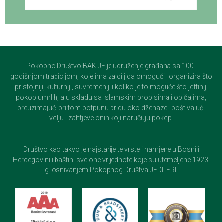
Pokopno Društvo BAKIJE je udruženje građana sa 100-
godišnjom tradicijom, koje ima za cilj da omogući i organizira što
pristojniji, kulturniji, suvremeniji i koliko je to moguće što jeftiniji
pokop umrlih, a u skladu sa islamskim propisima i običajima,
preuzimajući pri tom potpunu brigu oko dženaze i poštivajući
volju i zahtjeve onih koji naručuju pokop.
Društvo kao takvo je najstarije te vrste i namjene u Bosni i
Hercegovini i baštini sve one vrijednote koje su utemeljene 1923.
g. osnivanjem Pokopnog Društva JEDILERI.