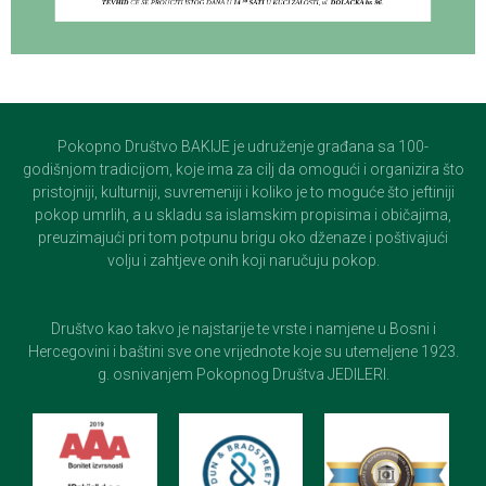
Pokopno Društvo BAKIJE je udruženje građana sa 100-
godišnjom tradicijom, koje ima za cilj da omogući i organizira što
pristojniji, kulturniji, suvremeniji i koliko je to moguće što jeftiniji
pokop umrlih, a u skladu sa islamskim propisima i običajima,
preuzimajući pri tom potpunu brigu oko dženaze i poštivajući
volju i zahtjeve onih koji naručuju pokop.
Društvo kao takvo je najstarije te vrste i namjene u Bosni i
Hercegovini i baštini sve one vrijednote koje su utemeljene 1923.
g. osnivanjem Pokopnog Društva JEDILERI.