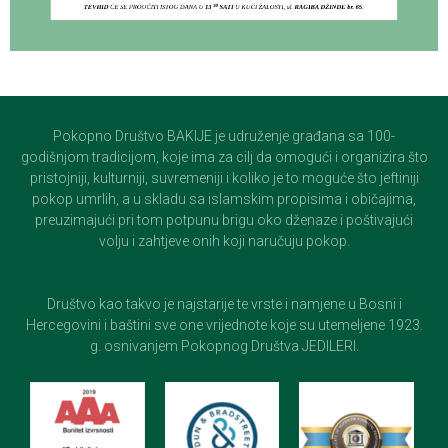
Pokopno Društvo BAKIJE je udruženje građana sa 100-
godišnjom tradicijom, koje ima za cilj da omogući i organizira što
pristojniji, kulturniji, suvremeniji i koliko je to moguće što jeftiniji
pokop umrlih, a u skladu sa islamskim propisima i običajima,
preuzimajući pri tom potpunu brigu oko dženaze i poštivajući
volju i zahtjeve onih koji naručuju pokop.
Društvo kao takvo je najstarije te vrste i namjene u Bosni i
Hercegovini i baštini sve one vrijednote koje su utemeljene 1923.
g. osnivanjem Pokopnog Društva JEDILERI.