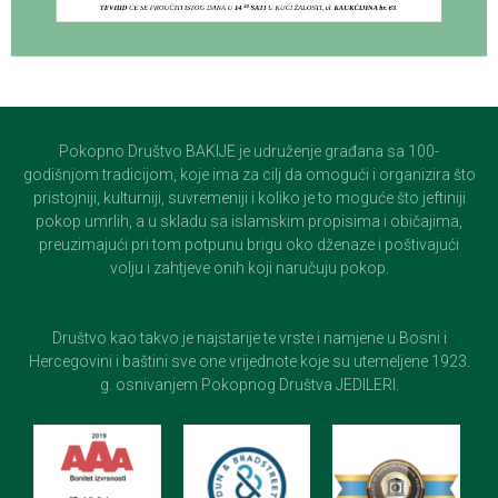
Pokopno Društvo BAKIJE je udruženje građana sa 100-
godišnjom tradicijom, koje ima za cilj da omogući i organizira što
pristojniji, kulturniji, suvremeniji i koliko je to moguće što jeftiniji
pokop umrlih, a u skladu sa islamskim propisima i običajima,
preuzimajući pri tom potpunu brigu oko dženaze i poštivajući
volju i zahtjeve onih koji naručuju pokop.
Društvo kao takvo je najstarije te vrste i namjene u Bosni i
Hercegovini i baštini sve one vrijednote koje su utemeljene 1923.
g. osnivanjem Pokopnog Društva JEDILERI.