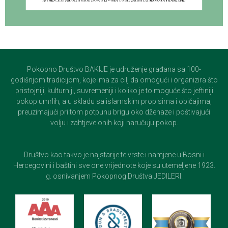
Pokopno Društvo BAKIJE je udruženje građana sa 100-
godišnjom tradicijom, koje ima za cilj da omogući i organizira što
pristojniji, kulturniji, suvremeniji i koliko je to moguće što jeftiniji
pokop umrlih, a u skladu sa islamskim propisima i običajima,
preuzimajući pri tom potpunu brigu oko dženaze i poštivajući
volju i zahtjeve onih koji naručuju pokop.
Društvo kao takvo je najstarije te vrste i namjene u Bosni i
Hercegovini i baštini sve one vrijednote koje su utemeljene 1923.
g. osnivanjem Pokopnog Društva JEDILERI.