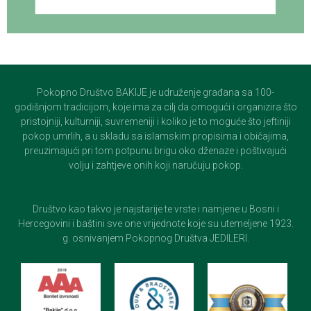
Pokopno Društvo BAKIJE je udruženje građana sa 100-
godišnjom tradicijom, koje ima za cilj da omogući i organizira što
pristojniji, kulturniji, suvremeniji i koliko je to moguće što jeftiniji
pokop umrlih, a u skladu sa islamskim propisima i običajima,
preuzimajući pri tom potpunu brigu oko dženaze i poštivajući
volju i zahtjeve onih koji naručuju pokop.
Društvo kao takvo je najstarije te vrste i namjene u Bosni i
Hercegovini i baštini sve one vrijednote koje su utemeljene 1923.
g. osnivanjem Pokopnog Društva JEDILERI.