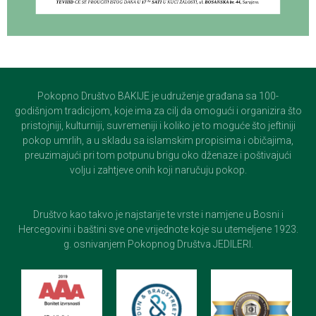
Pokopno Društvo BAKIJE je udruženje građana sa 100-
godišnjom tradicijom, koje ima za cilj da omogući i organizira što
pristojniji, kulturniji, suvremeniji i koliko je to moguće što jeftiniji
pokop umrlih, a u skladu sa islamskim propisima i običajima,
preuzimajući pri tom potpunu brigu oko dženaze i poštivajući
volju i zahtjeve onih koji naručuju pokop.
Društvo kao takvo je najstarije te vrste i namjene u Bosni i
Hercegovini i baštini sve one vrijednote koje su utemeljene 1923.
g. osnivanjem Pokopnog Društva JEDILERI.