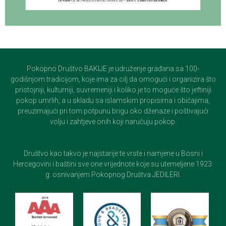
Pokopno Društvo BAKIJE je udruženje građana sa 100-
godišnjom tradicijom, koje ima za cilj da omogući i organizira što
pristojniji, kulturniji, suvremeniji i koliko je to moguće što jeftiniji
pokop umrlih, a u skladu sa islamskim propisima i običajima,
preuzimajući pri tom potpunu brigu oko dženaze i poštivajući
volju i zahtjeve onih koji naručuju pokop.
Društvo kao takvo je najstarije te vrste i namjene u Bosni i
Hercegovini i baštini sve one vrijednote koje su utemeljene 1923.
g. osnivanjem Pokopnog Društva JEDILERI.