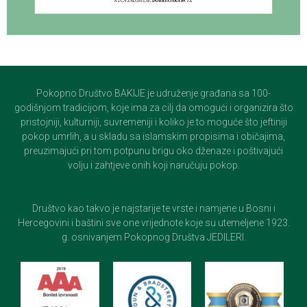
Pokopno Društvo BAKIJE je udruženje građana sa 100-
godišnjom tradicijom, koje ima za cilj da omogući i organizira što
pristojniji, kulturniji, suvremeniji i koliko je to moguće što jeftiniji
pokop umrlih, a u skladu sa islamskim propisima i običajima,
preuzimajući pri tom potpunu brigu oko dženaze i poštivajući
volju i zahtjeve onih koji naručuju pokop.
Društvo kao takvo je najstarije te vrste i namjene u Bosni i
Hercegovini i baštini sve one vrijednote koje su utemeljene 1923.
g. osnivanjem Pokopnog Društva JEDILERI.