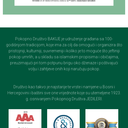
Pokopno Društvo BAKIJE je udruženje građana sa 100-
godišnjom tradicijom, koje ima za cilj da omogući i organizira što
pristojniji, kulturniji, suvremeniji i koliko je to moguće što jeftiniji
pokop umrlih, a u skladu sa islamskim propisima i običajima,
preuzimajući pri tom potpunu brigu oko dženaze i poštivajući
volju i zahtjeve onih koji naručuju pokop.
Društvo kao takvo je najstarije te vrste i namjene u Bosni i
Hercegovini i baštini sve one vrijednote koje su utemeljene 1923.
g. osnivanjem Pokopnog Društva JEDILERI.