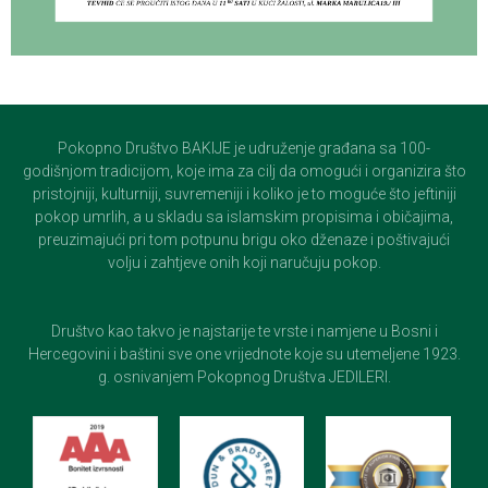
Pokopno Društvo BAKIJE je udruženje građana sa 100-
godišnjom tradicijom, koje ima za cilj da omogući i organizira što
pristojniji, kulturniji, suvremeniji i koliko je to moguće što jeftiniji
pokop umrlih, a u skladu sa islamskim propisima i običajima,
preuzimajući pri tom potpunu brigu oko dženaze i poštivajući
volju i zahtjeve onih koji naručuju pokop.
Društvo kao takvo je najstarije te vrste i namjene u Bosni i
Hercegovini i baštini sve one vrijednote koje su utemeljene 1923.
g. osnivanjem Pokopnog Društva JEDILERI.