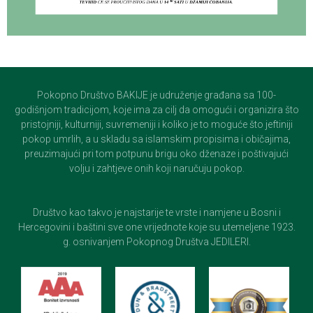
Pokopno Društvo BAKIJE je udruženje građana sa 100-
godišnjom tradicijom, koje ima za cilj da omogući i organizira što
pristojniji, kulturniji, suvremeniji i koliko je to moguće što jeftiniji
pokop umrlih, a u skladu sa islamskim propisima i običajima,
preuzimajući pri tom potpunu brigu oko dženaze i poštivajući
volju i zahtjeve onih koji naručuju pokop.
Društvo kao takvo je najstarije te vrste i namjene u Bosni i
Hercegovini i baštini sve one vrijednote koje su utemeljene 1923.
g. osnivanjem Pokopnog Društva JEDILERI.