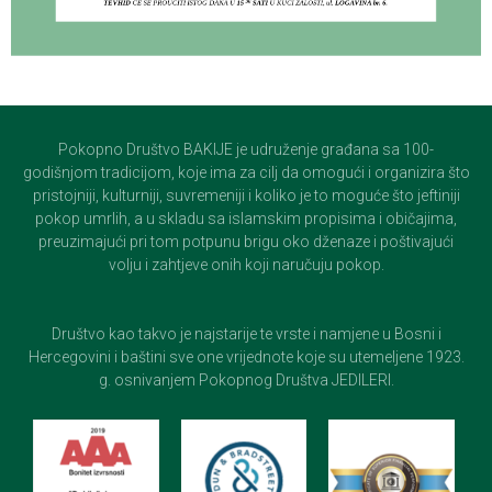
Pokopno Društvo BAKIJE je udruženje građana sa 100-
godišnjom tradicijom, koje ima za cilj da omogući i organizira što
pristojniji, kulturniji, suvremeniji i koliko je to moguće što jeftiniji
pokop umrlih, a u skladu sa islamskim propisima i običajima,
preuzimajući pri tom potpunu brigu oko dženaze i poštivajući
volju i zahtjeve onih koji naručuju pokop.
Društvo kao takvo je najstarije te vrste i namjene u Bosni i
Hercegovini i baštini sve one vrijednote koje su utemeljene 1923.
g. osnivanjem Pokopnog Društva JEDILERI.