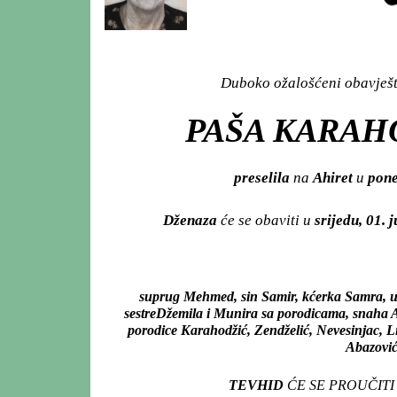
Duboko ožalošćeni obavješta
PAŠA KARAHO
preselila
na
Ahiret
u
pone
Dženaza
će se obaviti u
srijedu, 01. 
suprug Mehmed, sin Samir, kćerka Samra, u
sestreDžemila i Munira sa porodicama, snaha Alma
porodice Karahodžić, Zendželić, Nevesinjac, Lip
Abazović 
TEVHID
ĆE SE PROUČITI