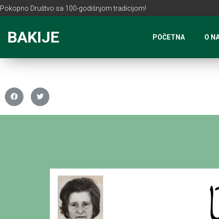
Pokopno Društvo sa 100-godišnjom tradicijom!
BAKIJE
POČETNA
O N