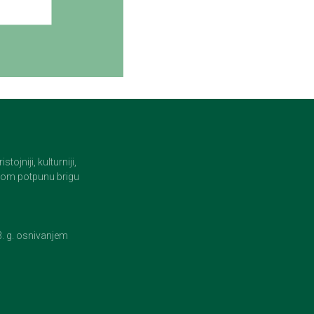
jniji, kulturniji,
i tom potpunu brigu
23. g. osnivanjem