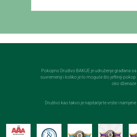
Pokopno Društvo BAKIJE je udruženje građana sa 100-
suvremeniji i koliko je to moguće što jeftiniji pok
oko dženaze i
Društvo kao takvo je najstarije te vrste i namjen