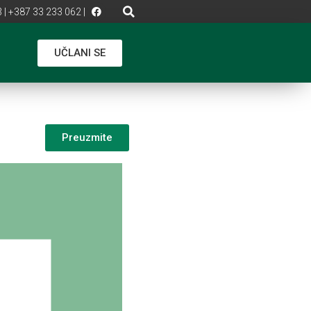
 | +387 33 233 062 |
UČLANI SE
Preuzmite