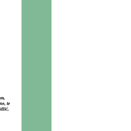
om,
ne, te
džić,