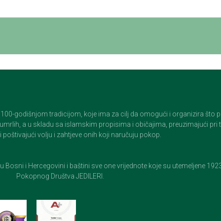
godišnjom tradicijom, koje ima za cilj da omogući i organizira što pristo
op umrlih, a u skladu sa islamskim propisima i običajima, preuzimajući pr
 poštivajući volju i zahtjeve onih koji naručuju pokop.
e u Bosni i Hercegovini i baštini sve one vrijednote koje su utemeljene 19
Pokopnog Društva JEDILERI.