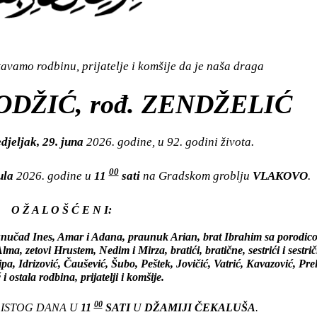
vamo rodbinu, prijatelje i komšije da je naša draga
DŽIĆ, rođ. ZENDŽELIĆ
djeljak, 29. juna
2026. godine, u 92. godini života.
00
jula
2026. godine u
11
sati
na Gradskom groblju
VLAKOVO
.
O Ž A L O Š Ć E N I:
nučad Ines, Amar i Adana, praunuk Arian, brat Ibrahim sa porodic
, zetovi Hrustem, Nedim i Mirza, bratići, bratične, sestrići i sestrič
a, Idrizović, Čaušević, Šubo, Peštek, Jovičić, Vatrić, Kavazović, Prel
i ostala rodbina, prijatelji i komšije.
00
 ISTOG DANA U
11
SATI
U
DŽAMIJI ČEKALUŠA
.