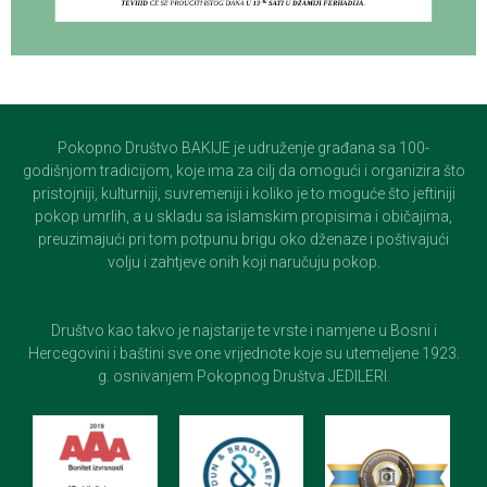
Pokopno Društvo BAKIJE je udruženje građana sa 100-
godišnjom tradicijom, koje ima za cilj da omogući i organizira što
pristojniji, kulturniji, suvremeniji i koliko je to moguće što jeftiniji
pokop umrlih, a u skladu sa islamskim propisima i običajima,
preuzimajući pri tom potpunu brigu oko dženaze i poštivajući
volju i zahtjeve onih koji naručuju pokop.
Društvo kao takvo je najstarije te vrste i namjene u Bosni i
Hercegovini i baštini sve one vrijednote koje su utemeljene 1923.
g. osnivanjem Pokopnog Društva JEDILERI.