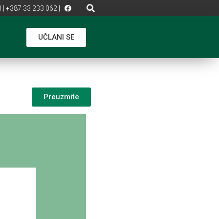
 | +387 33 233 062 |
UČLANI SE
Preuzmite