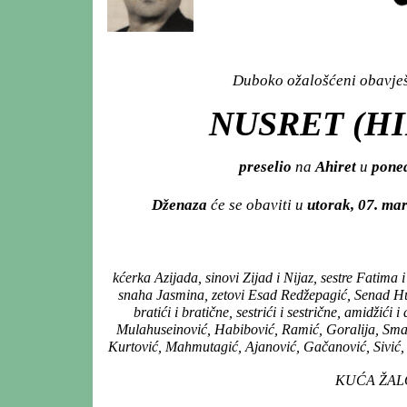
Duboko ožalošćeni obavješt
NUSRET (H
preselio
na
Ahiret
u
poned
Dženaza
će se obaviti u
utorak, 07. ma
kćerka Azijada, sinovi Zijad i Nijaz, sestre Fatim
snaha Jasmina, zetovi Esad Redžepagić, Senad Hus
bratići i bratične, sestrići i sestrične, amidži
Mulahuseinović, Habibović, Ramić, Goralija, Sma
Kurtović, Mahmutagić, Ajanović, Gačanović, Sivić, B
KUĆA ŽALOS