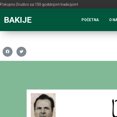
Pokopno Društvo sa 100-godišnjom tradicijom!
BAKIJE
POČETNA
O N