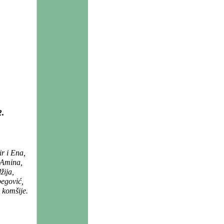
.
r i Ena,
 Amina,
žija,
egović,
 komšije.