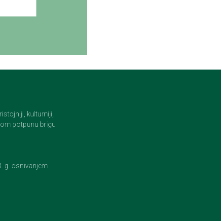
jniji, kulturniji,
i tom potpunu brigu
23. g. osnivanjem