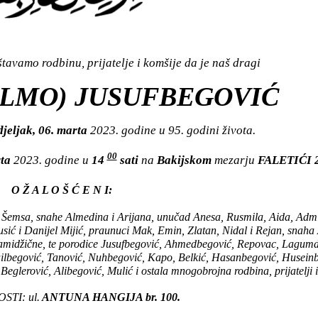
avamo rodbinu, prijatelje i komšije da je naš dragi
ILMO) JUSUFBEGOVIĆ
jeljak, 06. marta
2023. godine u 95. godini života.
00
rta
2023. godine u
14
sati
na
Bakijskom
mezarju
FALETIĆI 2
O Ž A L O Š Ć E N I:
a i Šemsa, snahe Almedina i Arijana, unučad Anesa, Rusmila, Aida, Admi
ić i Danijel Mijić, praunuci Mak, Emin, Zlatan, Nidal i Rejan, snaha
ći i amidžične, te porodice Jusufbegović, Ahmedbegović, Repovac, Lagumd
ilbegović, Tanović, Nuhbegović, Kapo, Belkić, Hasanbegović, Huseinb
eglerović, Alibegović, Mulić i ostala mnogobrojna rodbina, prijatelji i
TI: ul.
ANTUNA HANGIJA br. 100.