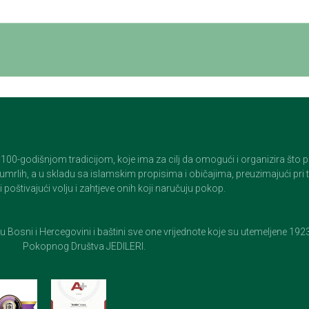
godišnjom tradicijom, koje ima za cilj da omogući i organizira što pristo
op umrlih, a u skladu sa islamskim propisima i običajima, preuzimajući pr
 poštivajući volju i zahtjeve onih koji naručuju pokop.
e u Bosni i Hercegovini i baštini sve one vrijednote koje su utemeljene 19
Pokopnog Društva JEDILERI.