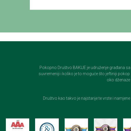
Pokopno Društvo BAKIJE je udruženje građana sa 100-
suvremeniji i koliko je to moguće što jeftiniji pok
oko dženaze i
Društvo kao takvo je najstarije te vrste i namjen