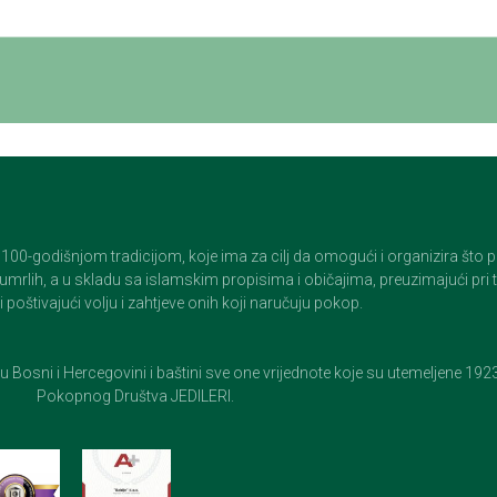
godišnjom tradicijom, koje ima za cilj da omogući i organizira što pristo
op umrlih, a u skladu sa islamskim propisima i običajima, preuzimajući pr
 poštivajući volju i zahtjeve onih koji naručuju pokop.
e u Bosni i Hercegovini i baštini sve one vrijednote koje su utemeljene 19
Pokopnog Društva JEDILERI.