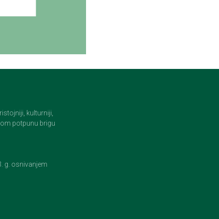
jniji, kulturniji,
i tom potpunu brigu
23. g. osnivanjem