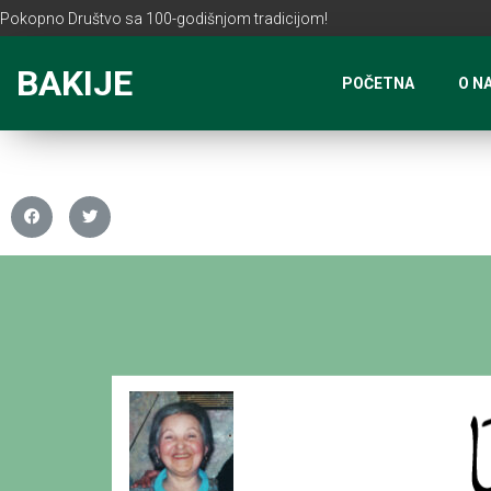
Pokopno Društvo sa 100-godišnjom tradicijom!
BAKIJE
POČETNA
O N