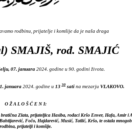
vamo rodbinu, prijatelje i komšije da je naša draga
l) SMAJIŠ, rođ. SMAJIĆ
elju, 07. januara
2024. godine u 90. godini života.
30
11. januara
2024. godine u
13
sati
na mezarju
VLAKOVO.
O Ž A L O Š Ć E N I:
 bratična Zlata, prijateljica Hasiba, rođaci Kršo Enver, Hafa, Amir i
Bahtijarević, Fočo, Hajdarević, Musić, Tatlić, Kršo, te ostala mnogo
rodbina, prijatelji i komšije.