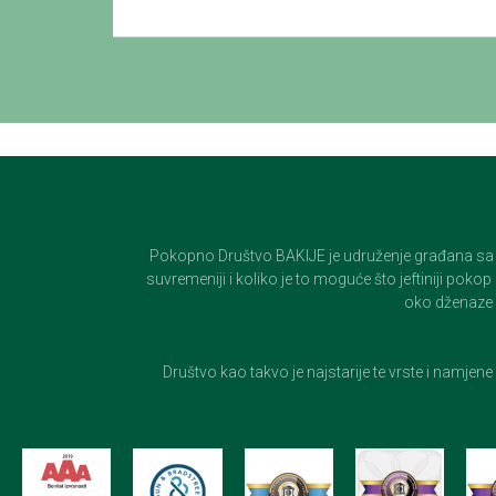
Pokopno Društvo BAKIJE je udruženje građana sa 100-
suvremeniji i koliko je to moguće što jeftiniji pok
oko dženaze i
Društvo kao takvo je najstarije te vrste i namjen