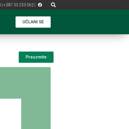
 | +387 33 233 062 |
UČLANI SE
Preuzmite