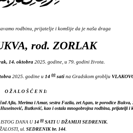
vamo rodbinu, prijatelje i komšije da je naša draga
KVA, rođ. ZORLAK
ak, 14. oktobra
2025. godine, u 79. godini života.
00
ktobra
2025. godine u
14
sati
na Gradskom groblju
VLAKOV
O Ž A L O Š Ć E N I:
ad Ajla, Merima i Amar, sestra Fazila, zet Agan, te porodice Bukva, 
Huseinović, Butković, kao i ostala mnogobrojna rodbina, prijatelji i 
00
 ISTOG DANA U
14
SATI
U
DŽAMIJI SEDRENIK
.
ALOSTI, ul.
SEDRENIK br. 144
.