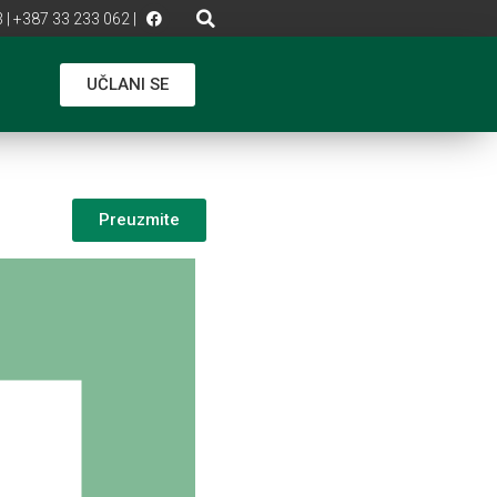
 | +387 33 233 062 |
UČLANI SE
Preuzmite