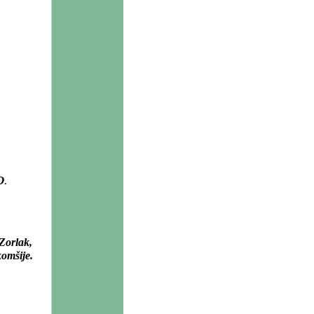
O
.
Zorlak,
komšije.