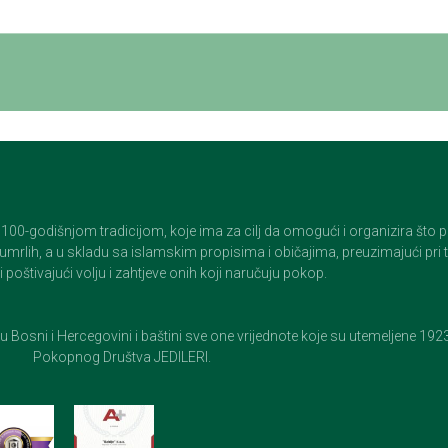
godišnjom tradicijom, koje ima za cilj da omogući i organizira što pristo
op umrlih, a u skladu sa islamskim propisima i običajima, preuzimajući pr
 poštivajući volju i zahtjeve onih koji naručuju pokop.
e u Bosni i Hercegovini i baštini sve one vrijednote koje su utemeljene 19
Pokopnog Društva JEDILERI.