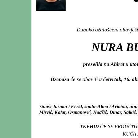
Duboko ožalošćeni obavješta
NURA BU
preselila
na
Ahiret
u
utor
Dženaza
će se obaviti u
četvrtak, 16. o
sinovi Jasmin i Ferid, snahe Alma i Armina, unuč
Mirvić, Kolar, Osmanović, Hodžić, Dinar, Salkić, 
TEVHID
ĆE SE PROUČITI
KUĆA Ž