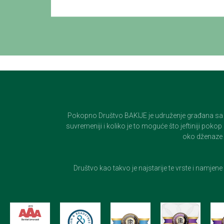
Pokopno Društvo BAKIJE je udruženje građana sa 100-
suvremeniji i koliko je to moguće što jeftiniji pok
oko dženaze i
Društvo kao takvo je najstarije te vrste i namjen