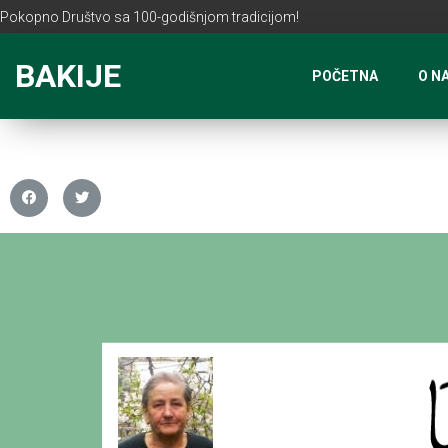
Pokopno Društvo sa 100-godišnjom tradicijom!
BAKIJE
POČETNA
O N