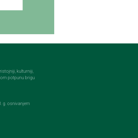
jniji, kulturniji,
i tom potpunu brigu
23. g. osnivanjem