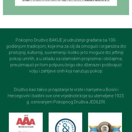
Pokopno Društvo BAKIJE je udruženje građana sa 100-
godišnjom tradicijom, koje ima za cilj da omogući i organizira što
pristojniji, kulturniji, suvremeniji i koliko je to moguće što jeftiniji
pokop umrlih, a u skladu sa islamskim propisima i običajima,
preuzimajući pri tom potpunu brigu oko dženaze i poštivajući
volju i zahtjeve onih koji naručuju pokop.
Društvo kao takvo je najstarije te vrste i namjene u Bosni i
Hercegovini i baštini sve one vrijednote koje su utemeljene 1923.
g. osnivanjem Pokopnog Društva JEDILERI.