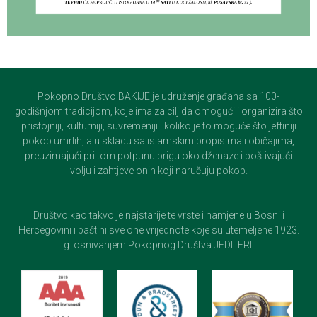
Pokopno Društvo BAKIJE je udruženje građana sa 100-
godišnjom tradicijom, koje ima za cilj da omogući i organizira što
pristojniji, kulturniji, suvremeniji i koliko je to moguće što jeftiniji
pokop umrlih, a u skladu sa islamskim propisima i običajima,
preuzimajući pri tom potpunu brigu oko dženaze i poštivajući
volju i zahtjeve onih koji naručuju pokop.
Društvo kao takvo je najstarije te vrste i namjene u Bosni i
Hercegovini i baštini sve one vrijednote koje su utemeljene 1923.
g. osnivanjem Pokopnog Društva JEDILERI.