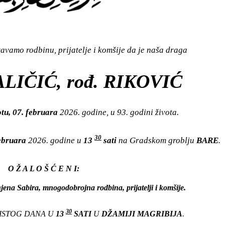
vamo rodbinu, prijatelje i komšije da je naša draga
LIČIĆ, rođ. RIKOVIĆ
tu, 07. februara
2026. godine, u 93. godini života.
30
februara
2026. godine u
13
sati
na Gradskom groblju
BARE
.
O Ž A L O Š Ć E N I:
njena Sabira, mnogodobrojna rodbina, prijatelji i komšije.
30
 ISTOG DANA U
13
SATI
U
DŽAMIJI MAGRIBIJA
.