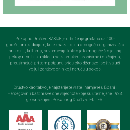
Pokopno Društvo BAKIJE je udruženje građana sa 100-
godišnjom tradicijom, koje ima za cilj da omogući i organizira što
pristojniji, kulturniji, suvremeniji i koliko je to moguće što jeftiniji
pokop umrlih, a u skladu sa islamskim propisima i običajima,
preuzimajući pri tom potpunu brigu oko dženaze i poštivajući
volju i zahtjeve onih koji naručuju pokop.
Društvo kao takvo je najstarije te vrste i namjene u Bosni i
Hercegovini i baštini sve one vrijednote koje su utemeljene 1923.
g. osnivanjem Pokopnog Društva JEDILERI.