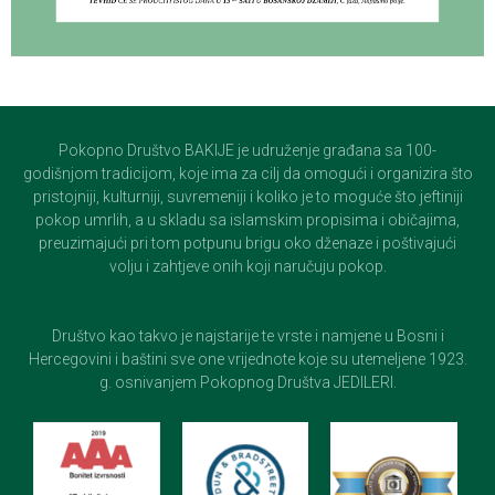
Pokopno Društvo BAKIJE je udruženje građana sa 100-
godišnjom tradicijom, koje ima za cilj da omogući i organizira što
pristojniji, kulturniji, suvremeniji i koliko je to moguće što jeftiniji
pokop umrlih, a u skladu sa islamskim propisima i običajima,
preuzimajući pri tom potpunu brigu oko dženaze i poštivajući
volju i zahtjeve onih koji naručuju pokop.
Društvo kao takvo je najstarije te vrste i namjene u Bosni i
Hercegovini i baštini sve one vrijednote koje su utemeljene 1923.
g. osnivanjem Pokopnog Društva JEDILERI.