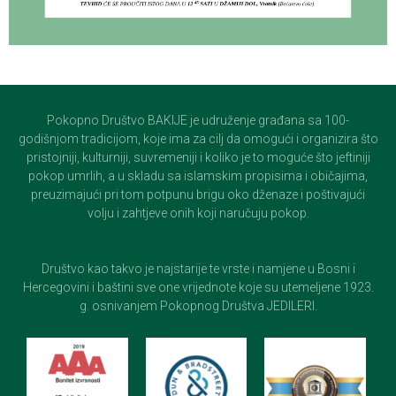
Pokopno Društvo BAKIJE je udruženje građana sa 100-
godišnjom tradicijom, koje ima za cilj da omogući i organizira što
pristojniji, kulturniji, suvremeniji i koliko je to moguće što jeftiniji
pokop umrlih, a u skladu sa islamskim propisima i običajima,
preuzimajući pri tom potpunu brigu oko dženaze i poštivajući
volju i zahtjeve onih koji naručuju pokop.
Društvo kao takvo je najstarije te vrste i namjene u Bosni i
Hercegovini i baštini sve one vrijednote koje su utemeljene 1923.
g. osnivanjem Pokopnog Društva JEDILERI.