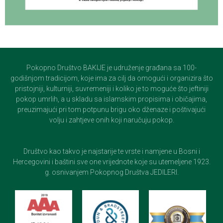
Pokopno Društvo BAKIJE je udruženje građana sa 100-
godišnjom tradicijom, koje ima za cilj da omogući i organizira što
pristojniji, kulturniji, suvremeniji i koliko je to moguće što jeftiniji
pokop umrlih, a u skladu sa islamskim propisima i običajima,
preuzimajući pri tom potpunu brigu oko dženaze i poštivajući
volju i zahtjeve onih koji naručuju pokop.
Društvo kao takvo je najstarije te vrste i namjene u Bosni i
Hercegovini i baštini sve one vrijednote koje su utemeljene 1923.
g. osnivanjem Pokopnog Društva JEDILERI.