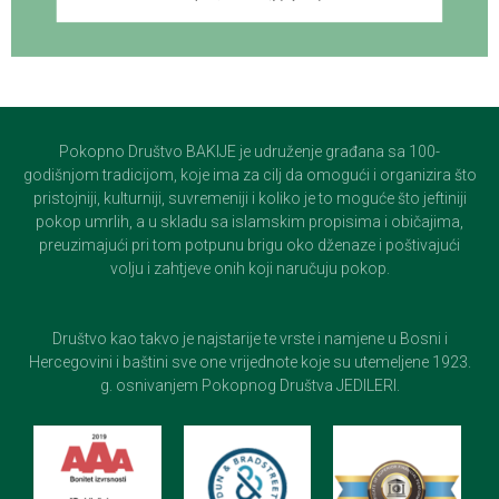
Pokopno Društvo BAKIJE je udruženje građana sa 100-
godišnjom tradicijom, koje ima za cilj da omogući i organizira što
pristojniji, kulturniji, suvremeniji i koliko je to moguće što jeftiniji
pokop umrlih, a u skladu sa islamskim propisima i običajima,
preuzimajući pri tom potpunu brigu oko dženaze i poštivajući
volju i zahtjeve onih koji naručuju pokop.
Društvo kao takvo je najstarije te vrste i namjene u Bosni i
Hercegovini i baštini sve one vrijednote koje su utemeljene 1923.
g. osnivanjem Pokopnog Društva JEDILERI.