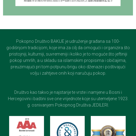
Pokopno Društvo BAKIJE je udruženje građana sa 100-
godišnjom tradicijom, koje ima za cilj da omogući i organizira što
pristojniji, kulturniji, suvremeniji i koliko je to moguće što jeftiniji
pokop umrlih, a u skladu sa islamskim propisima i običajima,
preuzimajući pri tom potpunu brigu oko dženaze i poštivajući
volju i zahtjeve onih koji naručuju pokop.
Društvo kao takvo je najstarije te vrste i namjene u Bosni i
Hercegovini i baštini sve one vrijednote koje su utemeljene 1923.
g. osnivanjem Pokopnog Društva JEDILERI.