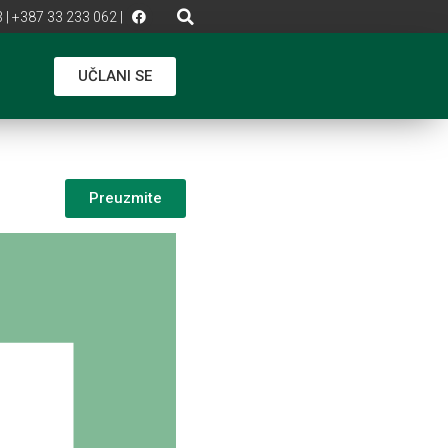
 | +387 33 233 062 |
UČLANI SE
Preuzmite