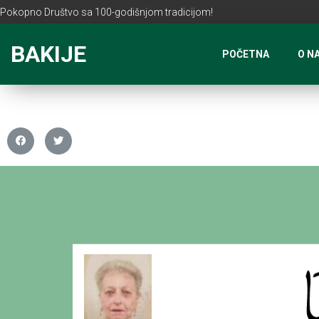
Pokopno Društvo sa 100-godišnjom tradicijom!
BAKIJE
POČETNA
O N