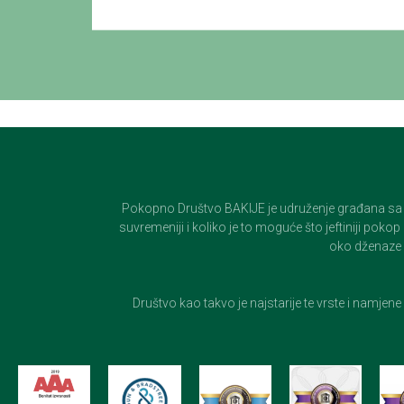
Pokopno Društvo BAKIJE je udruženje građana sa 100-
suvremeniji i koliko je to moguće što jeftiniji pok
oko dženaze i
Društvo kao takvo je najstarije te vrste i namjen