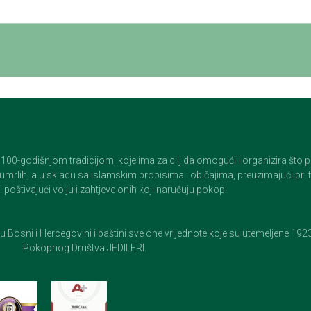
godišnjom tradicijom, koje ima za cilj da omogući i organizira što pristo
op umrlih, a u skladu sa islamskim propisima i običajima, preuzimajući pr
 poštivajući volju i zahtjeve onih koji naručuju pokop.
e u Bosni i Hercegovini i baštini sve one vrijednote koje su utemeljene 19
Pokopnog Društva JEDILERI.