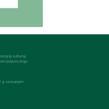
jniji, kulturniji,
i tom potpunu brigu
23. g. osnivanjem