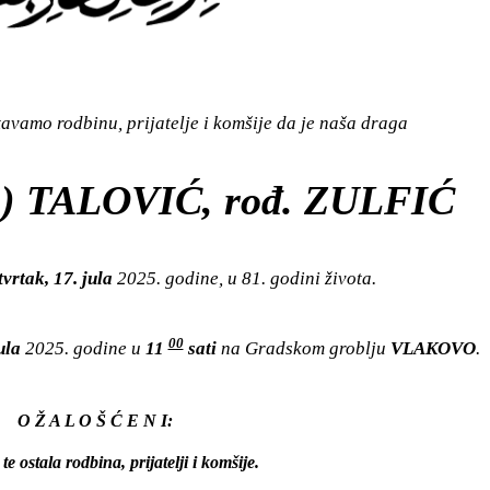
vamo rodbinu, prijatelje i komšije da je naša draga
) TALOVIĆ, rođ. ZULFIĆ
vrtak, 17. jula
2025. godine, u 81. godini života.
00
jula
2025. godine u
11
sati
na Gradskom groblju
VLAKOVO
.
O Ž A L O Š Ć E N I:
te ostala rodbina, prijatelji i komšije.