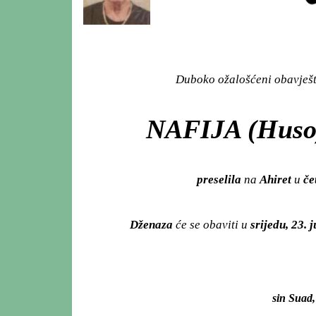
Duboko ožalošćeni obavješta
NAFIJA (Huso
preselila
na
Ahiret
u
čet
Dženaza
će se obaviti u
srijedu, 23. 
sin Suad, 